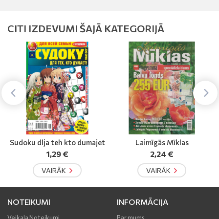
CITI IZDEVUMI ŠAJĀ KATEGORIJĀ
t
Laimīgās Mīklas
Mezgls
2,24 €
2,30 €
VAIRĀK
VAIRĀK
NOTEIKUMI
INFORMĀCIJA
Veikala Noteikumi
Par mums