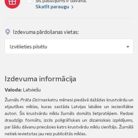
Šis pasūtījums ir dāvana.
Skatīt paraugu
Izdevuma pārdošanas vietas:
Izdevuma informācija
Valoda:
Latviešu
Žurnāls
Prāta Dzirnas
katru mēnesi piedāvā dažādas krustvārdu un
atjautības mīklas, kuras sastāda Latvijas labākie un iecienītākie
autori. Šis krustvārdu mīklu žurnāls domāts lietpratējiem. Redzei
draudzīgs formāts, izcils poligrāfiskais un dizainiskais izpildījums,
par šādu dāvanu priecāsies katrs krustvārdu mīklu cienītājs. Žurnālā
netiek ievietotas jau reiz publicētās mīklas.