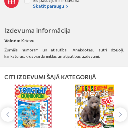
Šis pasūtījums ir dāvana.
Skatīt paraugu
Izdevuma informācija
Valoda:
Krievu
Žurnāls humoram un atjautībai. Anekdotes, jautri dzejoļi,
karikatūras, krustvārdu mīklas un atjautības uzdevumi.
CITI IZDEVUMI ŠAJĀ KATEGORIJĀ