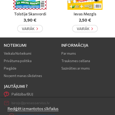
Ievas Mezgls
Boļšije Kļetki
2,50 €
3,90 €
VAIRĀK
VAIRĀK
NOTEIKUMI
INFORMĀCIJA
Veikala Noteikumi
Par mums
Privātuma politika
Trauksmes celšana
Piegāde
Sazināties ar mums
Noņemt manas sīkdatnes
JAUTĀJUMI ?
Palīdzība/BUJ
birojs@presesserviss.lv
Rediģēt izmantotos sīkfailus