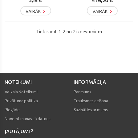
2,15 €
6,20 €
no
VAIRĀK
VAIRĀK
Tiek rādīti 1-2 no 2 izdevumiem
NOTEIKUMI
INFORMĀCIJA
Veikala Noteikumi
Par mums
Privātuma politika
Trauksmes celšana
Piegāde
Sazināties ar mums
Noņemt manas sīkdatnes
JAUTĀJUMI ?