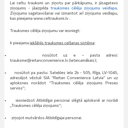
Lai celtu trauksmi un ziņotu par pārkāpumu, ir jāsagatavo
ziņojums - jāaizpilda
trauksmes cēlēja ziņojuma veidlapa
.
Ziņojuma sagatavošanai var izmantot arī ziņojuma veidlapu,
kas pieejama
www.celtrauksmi.lv
.
Trauksmes cēlēja ziņojumu var iesniegt:
Ir pieejama
iekšējās trauksmes celšanas sistēma
:
•
nosūtot uz e – pasta adresi:
trauksme@reitanconvenience.lv
(ieteicamākais);
•
nosūtot pa pastu: Satekles iela 2b - 505, Rīga, LV-1045,
adresējot vēstuli SIA “Reitan Convenience Latvia” un uz
aploksnes norādot “Trauksmes cēlēja ziņojums Preses
serviss”;
•
iesniedzot A
tbildīgai personai slēgtā aploksnē ar norādi
„Trauksmes cēlēja ziņojums”;
•
ziņojot mutvārdos Atbildīgajai personai.