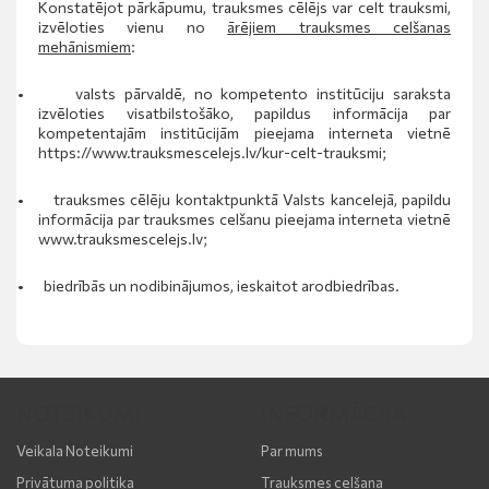
Konstatējot pārkāpumu, trauksmes cēlējs var celt trauksmi,
izvēloties vienu no
ārējiem trauksmes celšanas
mehānismiem
:
•
valsts pārvaldē, no kompetento institūciju saraksta
izvēloties visatbilstošāko, papildus informācija par
kompetentajām institūcijām pieejama interneta vietnē
https://www.trauksmescelejs.lv/kur-celt-trauksmi
;
•
trauksmes cēlēju kontaktpunktā Valsts kancelejā, papildu
informācija par trauksmes celšanu pieejama interneta vietnē
www.trauksmescelejs.lv
;
•
biedrībās un nodibinājumos, ieskaitot arodbiedrības.
NOTEIKUMI
INFORMĀCIJA
Veikala Noteikumi
Par mums
Privātuma politika
Trauksmes celšana