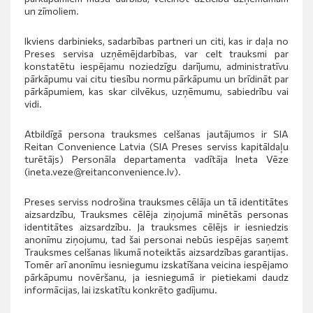
un zīmoliem.
Ikviens darbinieks, sadarbības partneri un citi, kas ir daļa no
Preses servisa uzņēmējdarbības, var celt trauksmi par
konstatētu iespējamu noziedzīgu darījumu, administratīvu
pārkāpumu vai citu tiesību normu pārkāpumu un brīdināt par
pārkāpumiem, kas skar cilvēkus, uzņēmumu, sabiedrību vai
vidi.
Atbildīgā persona trauksmes celšanas jautājumos ir SIA
Reitan Convenience Latvia (SIA Preses serviss kapitāldaļu
turētājs) Personāla departamenta vadītāja Ineta Vēze
(
ineta.veze@reitanconvenience.lv
).
Preses serviss nodrošina trauksmes cēlāja un tā identitātes
aizsardzību, Trauksmes cēlēja ziņojumā minētās personas
identitātes aizsardzību.
Ja trauksmes cēlējs ir iesniedzis
anonīmu ziņojumu, tad šai personai nebūs iespējas saņemt
Trauksmes celšanas likumā noteiktās aizsardzības garantijas.
Tomēr arī anonīmu iesniegumu izskatīšana veicina iespējamo
pārkāpumu novēršanu, ja iesniegumā ir pietiekami daudz
informācijas, lai izskatītu konkrēto gadījumu.