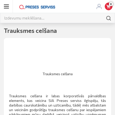
0
Trauksmes celšana
Trauksmes celšana
Trauksmes celšana ir labas korporatīvās pārvaldības
elements, kas veicina SIA Preses serviss ilgtspēju, tās
darbības caurskatāmību un uzticamību, tādēļ mēs atbalstam
un veicinām godprātīgu trauksmes celšanu par iespējamiem
pārkāpumiem mūsu darbībā, veicinot uzticību uzņēmumam