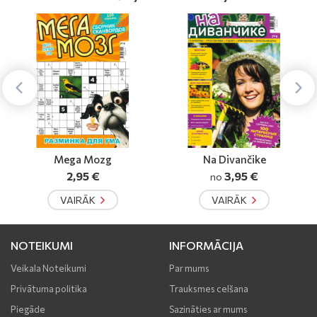
Mega Mozg
Na Divančike
Sud
2,95 €
3,95 €
no
VAIRĀK
VAIRĀK
NOTEIKUMI
INFORMĀCIJA
Veikala Noteikumi
Par mums
Privātuma politika
Trauksmes celšana
Piegāde
Sazināties ar mums