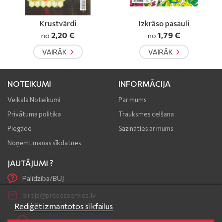
di
Izkrāso pasauli
Nastojaščij Skan
€
1,79 €
2,90 €
no
VAIRĀK
VAIRĀK
NOTEIKUMI
INFORMĀCIJA
Veikala Noteikumi
Par mums
Privātuma politika
Trauksmes celšana
Piegāde
Sazināties ar mums
Noņemt manas sīkdatnes
JAUTĀJUMI ?
Palīdzība/BUJ
birojs@presesserviss.lv
Rediģēt izmantotos sīkfailus