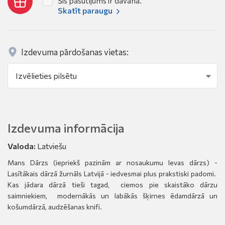
Šis pasūtījums ir dāvana.
Skatīt paraugu
Izdevuma pārdošanas vietas:
Izdevuma informācija
Valoda:
Latviešu
Mans Dārzs (iepriekš pazinām ar nosaukumu Ievas dārzs) -
Lasītākais dārzā žurnāls Latvijā - iedvesmai plus prakstiski padomi.
Kas jādara dārzā tieši tagad, ciemos pie skaistāko dārzu
saimniekiem, modernākās un labākās šķirnes ēdamdārzā un
košumdārzā, audzēšanas knifi.