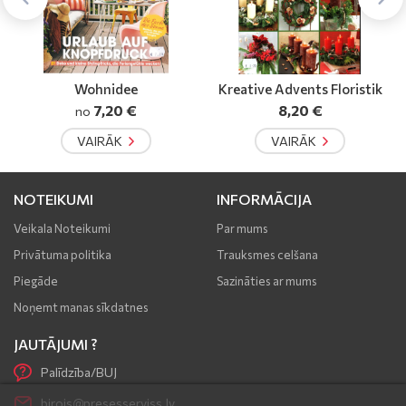
Kreative Advents Floristik
1000 sovetov
8,20 €
3,40 €
VAIRĀK
VAIRĀK
NOTEIKUMI
INFORMĀCIJA
Veikala Noteikumi
Par mums
Privātuma politika
Trauksmes celšana
Piegāde
Sazināties ar mums
Noņemt manas sīkdatnes
JAUTĀJUMI ?
Palīdzība/BUJ
birojs@presesserviss.lv