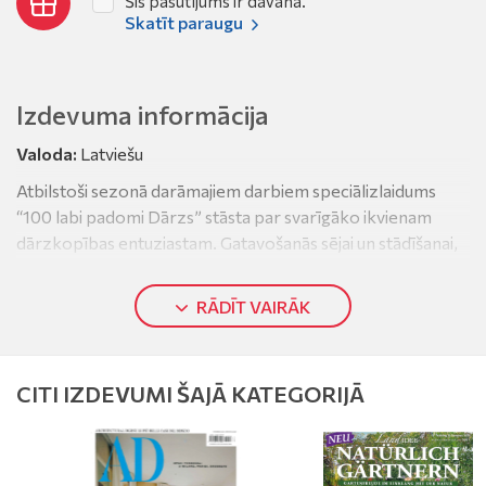
Šis pasūtījums ir dāvana.
Skatīt paraugu
Izdevuma informācija
Valoda:
Latviešu
Atbilstoši sezonā darāmajiem darbiem speciālizlaidums
“100 labi padomi Dārzs” stāsta par svarīgāko ikvienam
dārzkopības entuziastam. Gatavošanās sējai un stādīšanai,
labākie risinājumi dārza kopšanā un aizsardzībā pret
slimībām un kaitēkļiem, padomi, kā izaudzēt labāko ražu un
RĀDĪT VAIRĀK
krāšņākos ziedus.
CITI IZDEVUMI ŠAJĀ KATEGORIJĀ