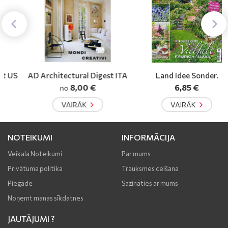
AD Architectural Digest ITA
Land Idee Sonder.
8,00 €
6,85 €
no
VAIRĀK
VAIRĀK
NOTEIKUMI
INFORMĀCIJA
Veikala Noteikumi
Par mums
Privātuma politika
Trauksmes celšana
Piegāde
Sazināties ar mums
Noņemt manas sīkdatnes
JAUTĀJUMI ?