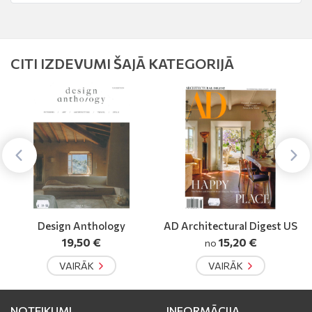
CITI IZDEVUMI ŠAJĀ KATEGORIJĀ
AD Architectural Digest US
The English Garden komplekt
s
15,20 €
15,00 €
no
VAIRĀK
VAIRĀK
NOTEIKUMI
INFORMĀCIJA