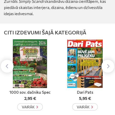
Žurnāls
Simply Scandi
skandināvu dizaina cienītājiem, kas
piedāvā skaistas interjera, dizaina, ēdienu un dzīvesstila
idejas iedvesmai.
CITI IZDEVUMI ŠAJĀ KATEGORIJĀ
Dari Pats
Blooms Deco
5,95 €
9,95 €
no
VAIRĀK
VAIRĀK