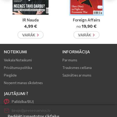
auda
Foreign Affairs
TOP 50
9 €
19,90 €
30,00 
no
ĀK
VAIRĀK
VAIRĀK
NOTEIKUMI
INFORMĀCIJA
Veikala Noteikumi
Par mums
Privātuma politika
Trauksmes celšana
Piegāde
Sazināties ar mums
Noņemt manas sīkdatnes
JAUTĀJUMI ?
Palīdzība/BUJ
birojs@presesserviss.lv
Rediģēt izmantotos sīkfailus