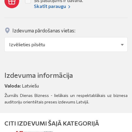
Šis pasūtījums ir dāvana.
Skatīt paraugu
Izdevuma pārdošanas vietas:
Izdevuma informācija
Valoda:
Latviešu
Žurnāls Dienas Bizness - lielākais un respektablākais uz biznesa
auditoriju orientētais preses izdevums Latvijā.
CITI IZDEVUMI ŠAJĀ KATEGORIJĀ