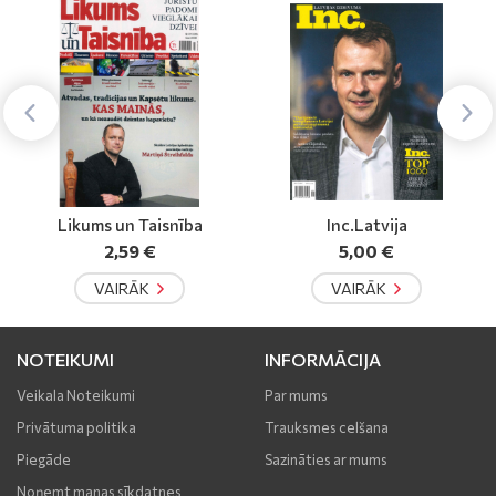
Inc.Latvija
Latvijas Tirgotājs
5,00 €
5,50 €
VAIRĀK
VAIRĀK
NOTEIKUMI
INFORMĀCIJA
Veikala Noteikumi
Par mums
Privātuma politika
Trauksmes celšana
Piegāde
Sazināties ar mums
Noņemt manas sīkdatnes