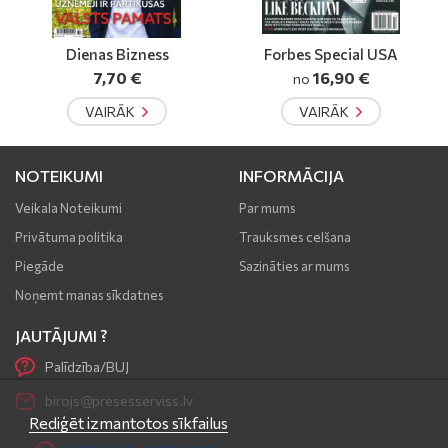
Forbes Special USA
China Times EU
16,90 €
9,90 €
no
VAIRĀK
VAIRĀK
NOTEIKUMI
INFORMĀCIJA
Veikala Noteikumi
Par mums
Privātuma politika
Trauksmes celšana
Piegāde
Sazināties ar mums
Noņemt manas sīkdatnes
JAUTĀJUMI ?
Palīdzība/BUJ
birojs@presesserviss.lv
Rediģēt izmantotos sīkfailus