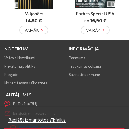
Forbes Special USA
China Times EU
16,90 €
9,90 €
no
VAIRĀK
VAIRĀK
NOTEIKUMI
INFORMĀCIJA
Veikala Noteikumi
Par mums
Privātuma politika
Trauksmes celšana
Piegāde
Sazināties ar mums
Noņemt manas sīkdatnes
JAUTĀJUMI ?
Palīdzība/BUJ
birojs@presesserviss.lv
Rediģēt izmantotos sīkfailus