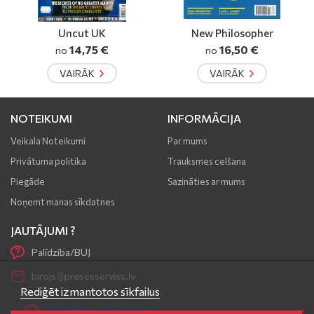
New Philosopher
Monocle
16,50 €
15,00 €
no
VAIRĀK
VAIRĀK
NOTEIKUMI
INFORMĀCIJA
Veikala Noteikumi
Par mums
Privātuma politika
Trauksmes celšana
Piegāde
Sazināties ar mums
Noņemt manas sīkdatnes
JAUTĀJUMI ?
Palīdzība/BUJ
birojs@presesserviss.lv
Rediģēt izmantotos sīkfailus