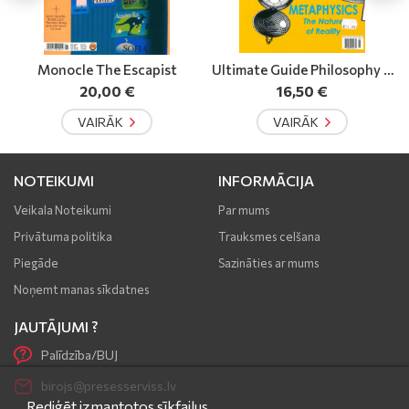
Ultimate Guide Philosophy N
Mūzikas Saule
ow
16,50 €
5,00 €
VAIRĀK
VAIRĀK
NOTEIKUMI
INFORMĀCIJA
Veikala Noteikumi
Par mums
Privātuma politika
Trauksmes celšana
Piegāde
Sazināties ar mums
Noņemt manas sīkdatnes
JAUTĀJUMI ?
Palīdzība/BUJ
birojs@presesserviss.lv
Rediģēt izmantotos sīkfailus