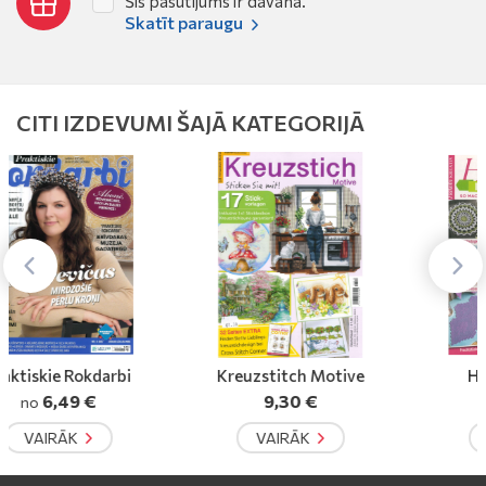
Šis pasūtījums ir dāvana.
Skatīt paraugu
CITI IZDEVUMI ŠAJĀ KATEGORIJĀ
Kreuzstitch Motive
Hakeln Kreativ
9,30 €
4,30 €
no
VAIRĀK
VAIRĀK