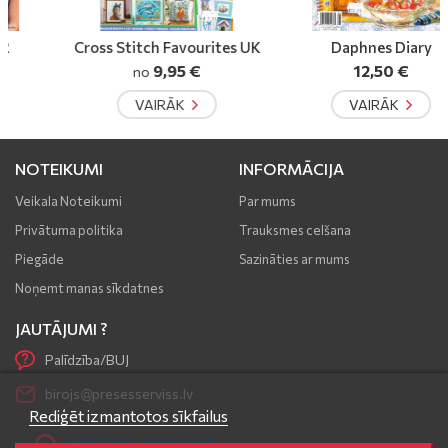
Cross Stitch Favourites UK
Daphnes Diary
9,95 €
12,50 €
no
VAIRĀK
VAIRĀK
NOTEIKUMI
INFORMĀCIJA
Veikala Noteikumi
Par mums
Privātuma politika
Trauksmes celšana
Piegāde
Sazināties ar mums
Noņemt manas sīkdatnes
JAUTĀJUMI ?
Palīdzība/BUJ
birojs@presesserviss.lv
Rediģēt izmantotos sīkfailus