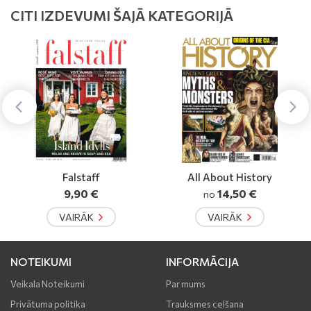
CITI IZDEVUMI ŠAJĀ KATEGORIJĀ
All About History
Astronomy
14,50 €
11,40 €
no
no
VAIRĀK
VAIRĀK
NOTEIKUMI
INFORMĀCIJA
Veikala Noteikumi
Par mums
Privātuma politika
Trauksmes celšana