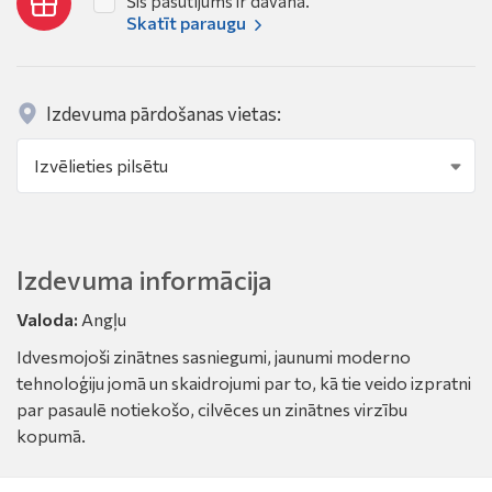
Šis pasūtījums ir dāvana.
Skatīt paraugu
Izdevuma pārdošanas vietas:
Izdevuma informācija
Valoda:
Angļu
Idvesmojoši zinātnes sasniegumi, jaunumi moderno
tehnoloģiju jomā un skaidrojumi par to, kā tie veido izpratni
par pasaulē notiekošo, cilvēces un zinātnes virzību
kopumā.