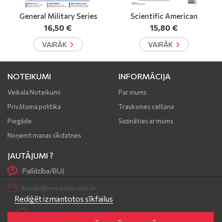
Scientific American
Food and Travel
15,80 €
10,80 €
no
VAIRĀK
VAIRĀK
NOTEIKUMI
INFORMĀCIJA
Veikala Noteikumi
Par mums
Privātuma politika
Trauksmes celšana
Piegāde
Sazināties ar mums
Noņemt manas sīkdatnes
JAUTĀJUMI ?
Palīdzība/BUJ
birojs@presesserviss.lv
Rediģēt izmantotos sīkfailus