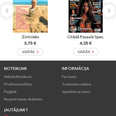
Citādā Pasaule Spec.
Zagadki i Fakti
4,25 €
3,19 €
VAIRĀK
VAIRĀK
NOTEIKUMI
INFORMĀCIJA
Veikala Noteikumi
Par mums
Privātuma politika
Trauksmes celšana
Piegāde
Sazināties ar mums
Noņemt manas sīkdatnes
JAUTĀJUMI ?