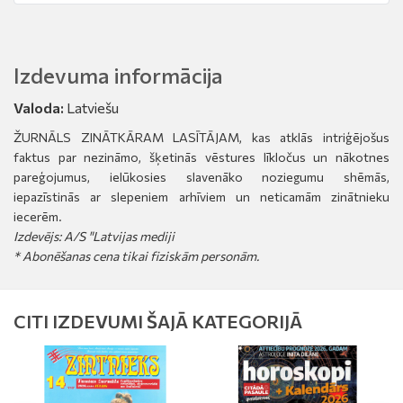
Izdevuma informācija
Valoda:
Latviešu
ŽURNĀLS ZINĀTKĀRAM LASĪTĀJAM, kas atklās intriģējošus
faktus par nezināmo, šķetinās vēstures līkločus un nākotnes
pareģojumus, ielūkosies slavenāko noziegumu shēmās,
iepazīstinās ar slepeniem arhīviem un neticamām zinātnieku
iecerēm.
Izdevējs: A/S "Latvijas mediji
* Abonēšanas cena tikai fiziskām personām.
CITI IZDEVUMI ŠAJĀ KATEGORIJĀ