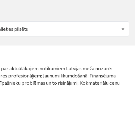
par aktuālākajiem notikumiem Latvijas meža nozarē:
zares profesionāļiem; Jaunumi likumdošanā; Finansējuma
 īpašnieku problēmas un to risinājumi; Kokmateriālu cenu