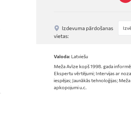
Izdevuma pārdošanas
vietas:
Valoda:
Latviešu
Meža Avīze kopš 1998. gada informē 
Ekspertu vērtējumi; Intervijas ar no
iespējas; Jaunākās tehnoloģijas; Meža
apkopojumi u.c.