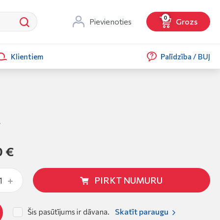
0
Pievienoties
Grozs
Klientiem
Palīdzība / BUJ
s
0 €
PIRKT NUMURU
Skatīt paraugu
Šis pasūtījums ir dāvana.