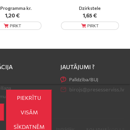
Dzirkstele
Million
1,65 €
0,90 €
PIRKT
PIRKT
CIJA
JAUTĀJUMI ?
Palīdzība/BUJ
lšana
birojs@presesserviss.lv
r mums
PIEKRĪTU
VISĀM
SĪKDATNĒM
Izstrādāja: