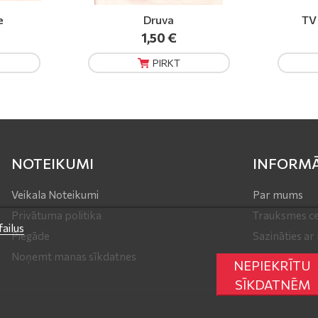
TV Programma kr.
1,20 €
PIRKT
NOTEIKUMI
INFORMĀ
Veikala Noteikumi
Par mums
Privātuma politika
Trauksmes ce
ailus
Piegāde
Sazināties a
Noņemt manas sīkdatnes
NEPIEKRĪTU
SĪKDATNĒM