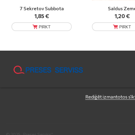
Saldus Zeme
Druva
1,20 €
1,50 €
PIRKT
PIRKT
Rediģēt izmantotos sīkf
© 2025 „Preses Serviss“.