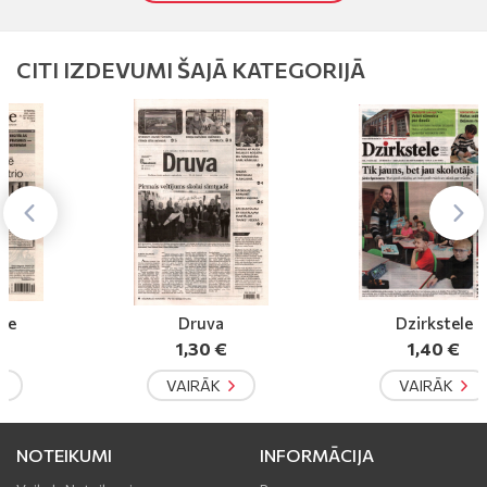
каналы."Latgales laiks" krievu valodā - Latgales reģionālā
avīze.
CITI IZDEVUMI ŠAJĀ KATEGORIJĀ
Druva
Dzirkstele
1,30 €
1,40 €
VAIRĀK
VAIRĀK
NOTEIKUMI
INFORMĀCIJA