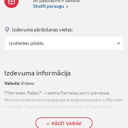
Šis pasūtījums ir dāvana.
Skatīt paraugu
Izdevuma pārdošanas vietas:
Izdevuma informācija
Valoda:
Krievu
"Латгалес Лайкс" - газета Латгальского региона.
Много полезной и правдивой информации о событиях
и людях. Специальные приложения - «Приятного
аппетита!», «Домашний очаг», «Охота и рыбалка»,
«Будьте здоровы!», «Сканворды и анекдоты» и др.
RĀDĪT VAIRĀK
Программа ТВ, в том числе белорусские и литовские