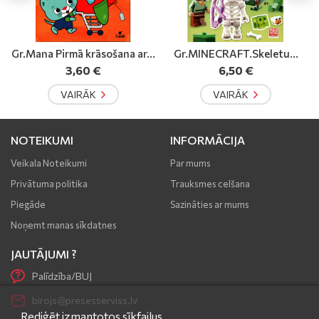
ar...
Gr.MINECRAFT.Skeletu...
Rom.VD īgņa
6,50 €
8,50 €
VAIRĀK
VAIRĀK
NOTEIKUMI
INFORMĀCIJA
Veikala Noteikumi
Par mums
Privātuma politika
Trauksmes celšana
Piegāde
Sazināties ar mums
Noņemt manas sīkdatnes
JAUTĀJUMI ?
Palīdzība/BUJ
birojs@presesserviss.lv
Rediģēt izmantotos sīkfailus