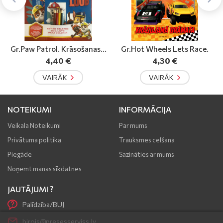
.
Gr.Hot Wheels Lets Race.
Vakara Romāns
4,30 €
6,69 €
no
VAIRĀK
VAIRĀK
NOTEIKUMI
INFORMĀCIJA
Veikala Noteikumi
Par mums
Privātuma politika
Trauksmes celšana
Piegāde
Sazināties ar mums
Noņemt manas sīkdatnes
JAUTĀJUMI ?
Palīdzība/BUJ
birojs@presesserviss.lv