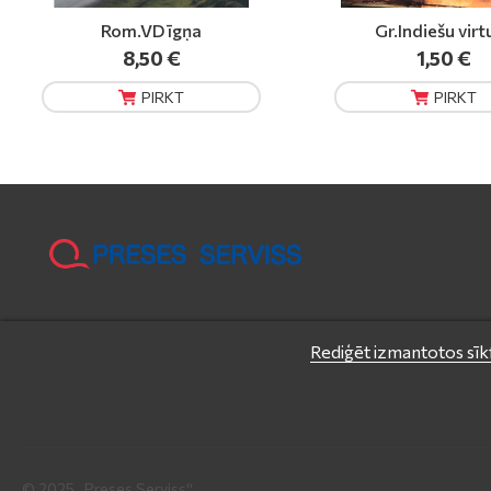
Gr.Indiešu virtuve
Gr.Hot Wheels. Brau
1,50 €
6,60 €
PIRKT
PIRKT
Rediģēt izmantotos sīkf
© 2025 „Preses Serviss“.