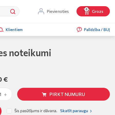
0
Pievienoties
Grozs
Klientiem
Palīdzība / BUJ
es noteikumi
0 €
PIRKT NUMURU
Skatīt paraugu
Šis pasūtījums ir dāvana.