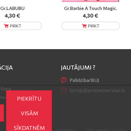
bie A Touch Magic.
Rom.VD Nāvīgais kūlenis
4,30 €
8,50 €
PIRKT
PIRKT
CIJA
JAUTĀJUMI ?
Palīdzība/BUJ
lšana
birojs@presesserviss.lv
r mums
PIEKRĪTU
VISĀM
SĪKDATNĒM
Izstrādāja: