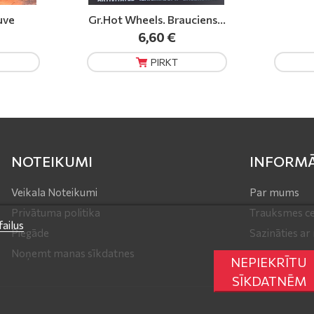
ciens...
Gr.LABUBU
Gr.Bar
4,30 €
PIRKT
NOTEIKUMI
INFORMĀ
Veikala Noteikumi
Par mums
Privātuma politika
Trauksmes ce
ailus
Piegāde
Sazināties a
Noņemt manas sīkdatnes
NEPIEKRĪTU
SĪKDATNĒM