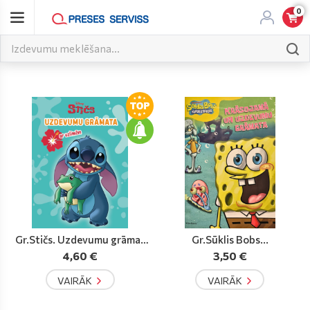
0
Gr.Stičs. Uzdevumu grāmat
Gr.Sūklis Bobs...
a....
4,60 €
3,50 €
VAIRĀK
VAIRĀK