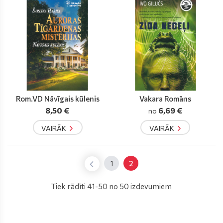
Rom.VD Nāvīgais kūlenis
Vakara Romāns
8,50 €
6,69 €
no
VAIRĀK
VAIRĀK
1
2
Tiek rādīti 41-50 no 50 izdevumiem