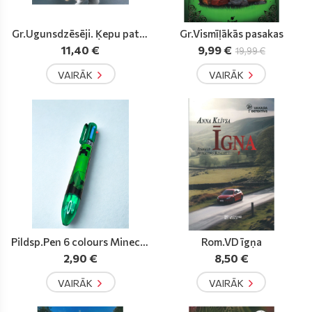
Gr.Ugunsdzēsēji. Ķepu patru
Gr.Vismīļākās pasakas
ļa
11,40 €
9,99 €
19,99 €
VAIRĀK
VAIRĀK
Pildsp.Pen 6 colours Minecra
Rom.VD īgņa
ft
2,90 €
8,50 €
VAIRĀK
VAIRĀK