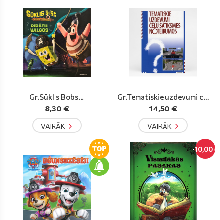
Gr.Sūklis Bobs...
Gr.Tematiskie uzdevumi ceļ
u...
8,30 €
14,50 €
VAIRĀK
VAIRĀK
-10,00 €