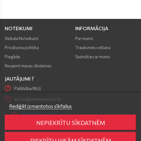
NOTEIKUMI
INFORMĀCIJA
Veikala Noteikumi
Par mums
Privātuma politika
Trauksmes celšana
Piegāde
Sazināties ar mums
Noņemt manas sīkdatnes
JAUTĀJUMI ?
Palīdzība/BUJ
birojs@presesserviss.lv
Rediģēt izmantotos sīkfailus
NEPIEKRĪTU SĪKDATNĒM
PIEKRĪTU VISĀM SĪKDATNĒM
© 2025 „Preses Serviss“.