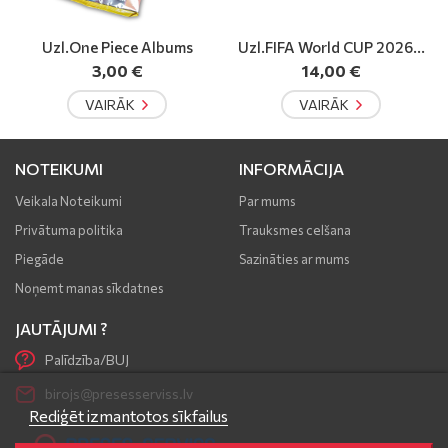
ms
Uzl.FIFA World CUP 2026...
Spēle.DAMBRETE
14,00 €
6,50 €
VAIRĀK
VAIRĀK
NOTEIKUMI
INFORMĀCIJA
Veikala Noteikumi
Par mums
Privātuma politika
Trauksmes celšana
Piegāde
Sazināties ar mums
Noņemt manas sīkdatnes
JAUTĀJUMI ?
Palīdzība/BUJ
birojs@presesserviss.lv
Rediģēt izmantotos sīkfailus