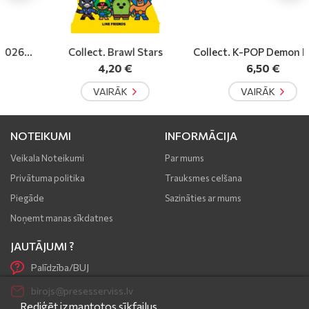
Collect. Brawl Stars
Collect. K-POP Demon Hunte
r
4,20 €
6,50 €
VAIRĀK
VAIRĀK
NOTEIKUMI
INFORMĀCIJA
Veikala Noteikumi
Par mums
Privātuma politika
Trauksmes celšana
Piegāde
Sazināties ar mums
Noņemt manas sīkdatnes
JAUTĀJUMI ?
Palīdzība/BUJ
birojs@presesserviss.lv
Rediģēt izmantotos sīkfailus