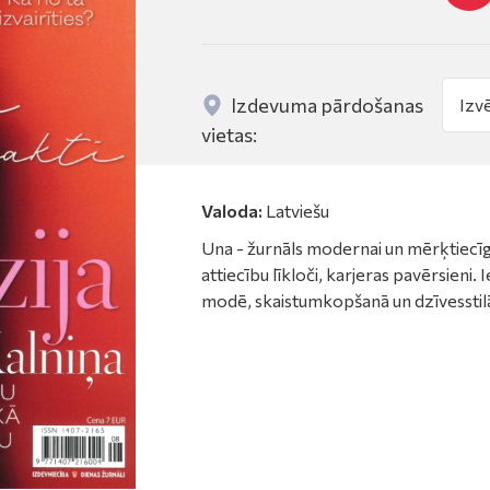
Izdevuma pārdošanas
vietas:
Valoda:
Latviešu
Una - žurnāls modernai un mērķtiecīgai
attiecību līkloči, karjeras pavērsieni
modē, skaistumkopšanā un dzīvesstil