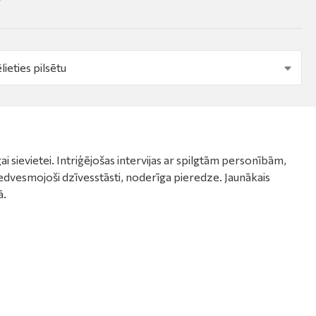
 sievietei. Intriģējošas intervijas ar spilgtām personībām,
. Iedvesmojoši dzīvesstāsti, noderīga pieredze. Jaunākais
ā.