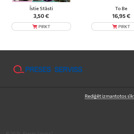
To Be
Kā būt Laimīg
16,95 €
7,98 €
PIRKT
PIRKT
Rediģēt izmantotos sīkf
© 2025 „Preses Serviss“.