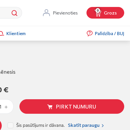
0
Pievienoties
Grozs
Klientiem
Palīdzība / BUJ
ēnesis
0 €
PIRKT NUMURU
Skatīt paraugu
Šis pasūtījums ir dāvana.