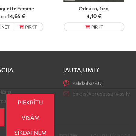
Odnako, žizņ!
Ievas Stāsti
4,10 €
2,45 €
PIRKT
PIRKT
CIJA
JAUTĀJUMI ?
Palīdzība/BUJ
lšana
birojs@presesserviss.lv
r mums
PIEKRĪTU
VISĀM
SĪKDATNĒM
Izstrādāja: