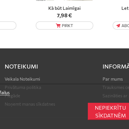
ai
Letiquette Femme
14,65 €
no
ABONĒT
PIRKT
NOTEIKUMI
INFORMĀ
Veikala Noteikumi
Par mums
Privātuma politika
Trauksmes ce
ailus
Piegāde
Sazināties a
Noņemt manas sīkdatnes
NEPIEKRĪTU
SĪKDATNĒM