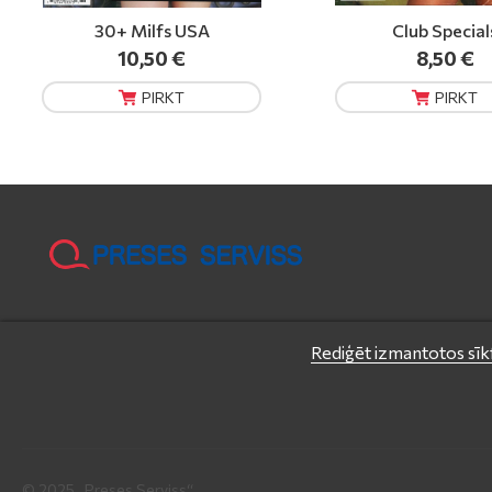
Club Specials
Extasy
8,50 €
3,29 €
PIRKT
PIRKT
Rediģēt izmantotos sīkf
© 2025 „Preses Serviss“.