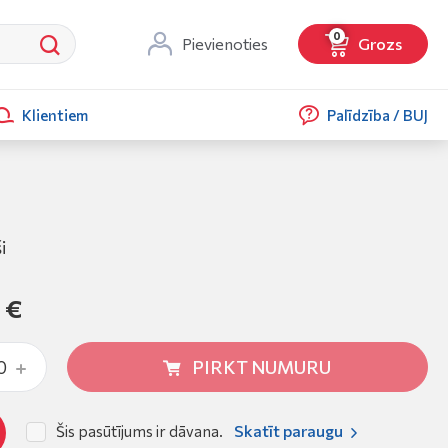
0
Pievienoties
Grozs
Klientiem
Palīdzība / BUJ
i
 €
PIRKT NUMURU
Skatīt paraugu
Šis pasūtījums ir dāvana.