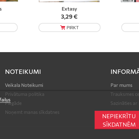
40+ USA
Erotic 
10,50 €
PIRKT
NOTEIKUMI
INFORMĀ
Veikala Noteikumi
Par mums
Privātuma politika
Trauksmes ce
ailus
Piegāde
Sazināties a
Noņemt manas sīkdatnes
NEPIEKRĪTU
SĪKDATNĒM