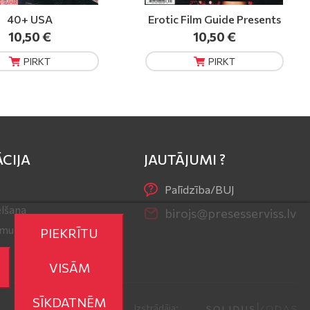
Film Guide Presents
Fox (DVD)
10,50 €
10,50 €
PIRKT
PIRKT
CIJA
JAUTĀJUMI ?
Palīdzība/BUJ
lšana
birojs@presesserviss.lv
r mums
PIEKRĪTU
VISĀM
SĪKDATNĒM
Izstrādāja: