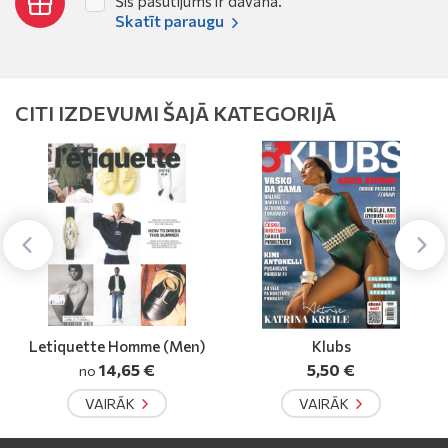
Šis pasūtījums ir dāvana.
Skatīt paraugu
CITI IZDEVUMI ŠAJĀ KATEGORIJĀ
Letiquette Homme (Men)
Klubs
14,65 €
5,50 €
no
VAIRĀK
VAIRĀK