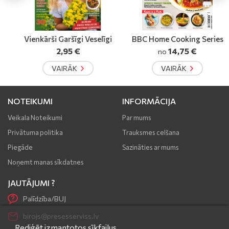
Vienkārši Garšīgi Veselīgi
BBC Home Cooking Series
2,95 €
14,75 €
no
VAIRĀK
VAIRĀK
NOTEIKUMI
INFORMĀCIJA
Veikala Noteikumi
Par mums
Privātuma politika
Trauksmes celšana
Piegāde
Sazināties ar mums
Noņemt manas sīkdatnes
JAUTĀJUMI ?
Palīdzība/BUJ
birojs@presesserviss.lv
Rediģēt izmantotos sīkfailus