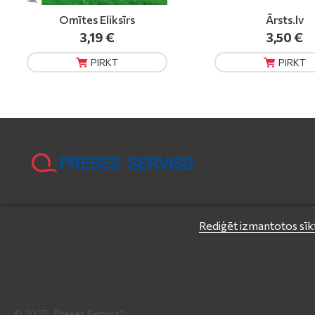
Ārsts.lv
Annas Psiholoģ
3,50 €
4,95 €
PIRKT
PIRKT
Rediģēt izmantotos sīkf
© 2025 „Preses Serviss“.