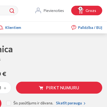
0
Pievienoties
Grozs
Klientiem
Palīdzība / BUJ
ņica
s
9 €
PIRKT NUMURU
Skatīt paraugu
Šis pasūtījums ir dāvana.