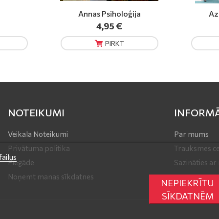
ija
Azbuka Zdorovja
Ko Ā
4,90 €
PIRKT
NOTEIKUMI
INFORMĀ
Veikala Noteikumi
Par mums
Privātuma politika
Trauksmes ce
ailus
Piegāde
Sazināties a
Noņemt manas sīkdatnes
NEPIEKRĪTU
SĪKDATNĒM