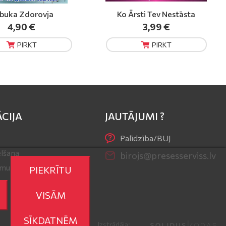
rsti Tev Nestāsta
Ievas Veselība Spec.
3,99 €
2,80 €
PIRKT
PIRKT
CIJA
JAUTĀJUMI ?
Palīdzība/BUJ
lšana
birojs@presesserviss.lv
r mums
PIEKRĪTU
VISĀM
SĪKDATNĒM
Izstrādāja: