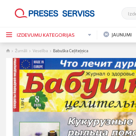
JAUNUMI
IZDEVUMU KATEGORIJAS
Žurnāli
Veselība
Babuška Ceļiteļņica